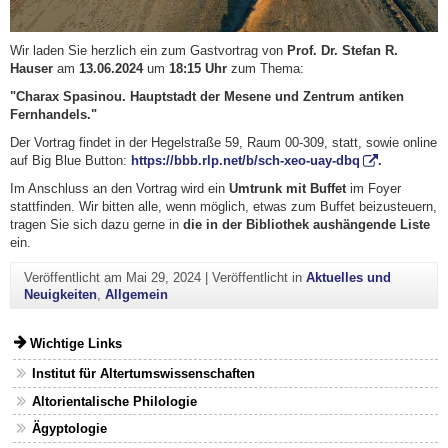
Wir laden Sie herzlich ein zum Gastvortrag von
Prof. Dr. Stefan R.
Hauser
am
13.06.2024
um
18:15
Uhr
zum Thema:
"
Charax Spasinou.
Hauptstadt der Mesene und Zentrum antiken
Fernhandels.
"
Der Vortrag findet in der Hegelstraße 59, Raum 00-309, statt, sowie online
auf Big Blue Button:
https://bbb.rlp.net/b/sch-xeo-uay-dbq
.
Im Anschluss an den Vortrag wird ein
Umtrunk mit Buffet
im Foyer
stattfinden. Wir bitten alle, wenn möglich, etwas zum Buffet beizusteuern,
tragen Sie sich dazu gerne in
die in der Bibliothek aushängende Liste
ein.
Veröffentlicht am
Mai 29, 2024
|
Veröffentlicht in
Aktuelles und
Neuigkeiten
,
Allgemein
Wichtige Links
Institut für Altertumswissenschaften
Altorientalische Philologie
Ägyptologie