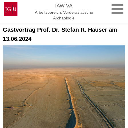
Zum
Johannes
IAW VA
Inhalt
Gutenberg-
Arbeitsbereich: Vorderasiatische
springen
Universität
Archäologie
Mainz
Gastvortrag Prof. Dr. Stefan R. Hauser am
13.06.2024